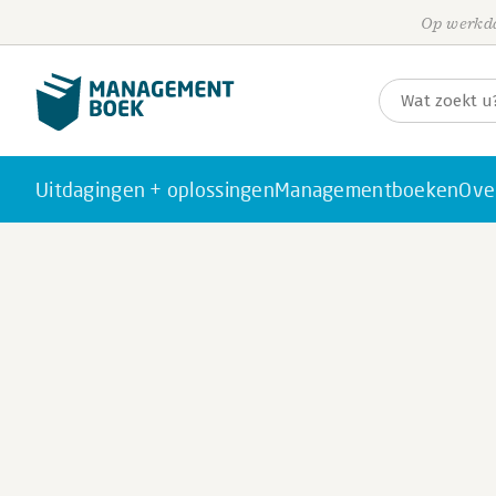
Op werkda
Uitdagingen + oplossingen
Managementboeken
Ove