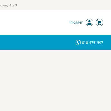
 vanaf €20
Inloggen
010-4731397
Personen
Trefwoorden