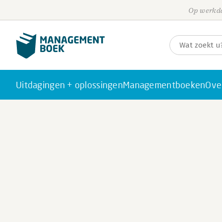
Op werkda
Uitdagingen + oplossingen
Managementboeken
Ove