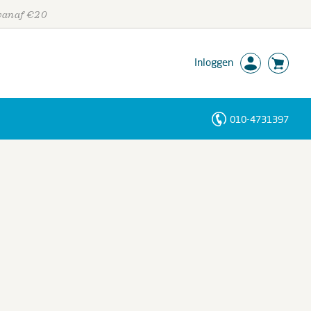
 vanaf €20
Inloggen
010-4731397
Personen
Trefwoorden