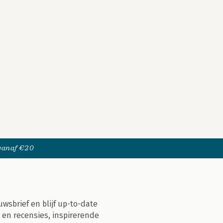
 vanaf €20
uwsbrief en blijf up-to-date
 en recensies, inspirerende