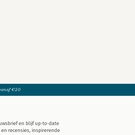
 vanaf €20
uwsbrief en blijf up-to-date
 en recensies, inspirerende