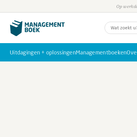
Op werkda
Uitdagingen + oplossingen
Managementboeken
Ove