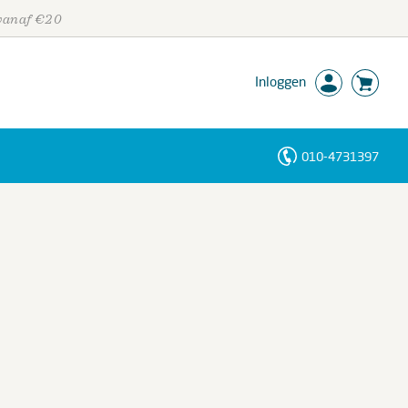
 vanaf €20
Inloggen
010-4731397
Personen
Trefwoorden