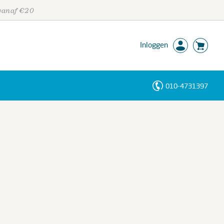
 vanaf €20
Inloggen
010-4731397
Personen
Trefwoorden