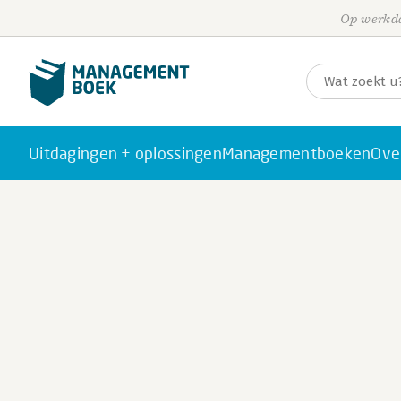
Op werkda
Uitdagingen + oplossingen
Managementboeken
Ove