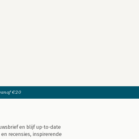
 vanaf €20
uwsbrief en blijf up-to-date
 en recensies, inspirerende