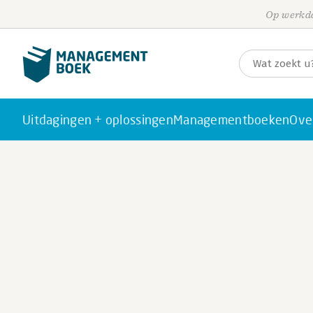
Op werkda
Uitdagingen + oplossingen
Managementboeken
Ove