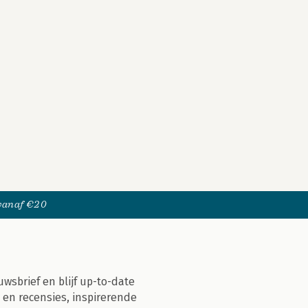
 vanaf €20
uwsbrief en blijf up-to-date
 en recensies, inspirerende