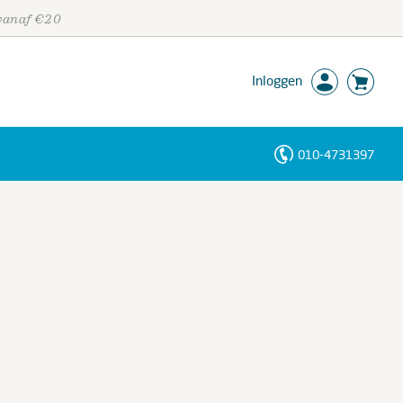
 vanaf €20
Inloggen
010-4731397
Personen
Trefwoorden