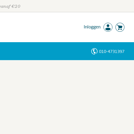
 vanaf €20
Inloggen
010-4731397
Personen
Trefwoorden