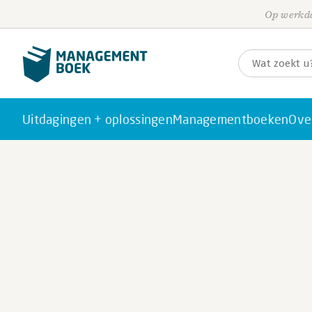
Op werkda
Uitdagingen + oplossingen
Managementboeken
Ove