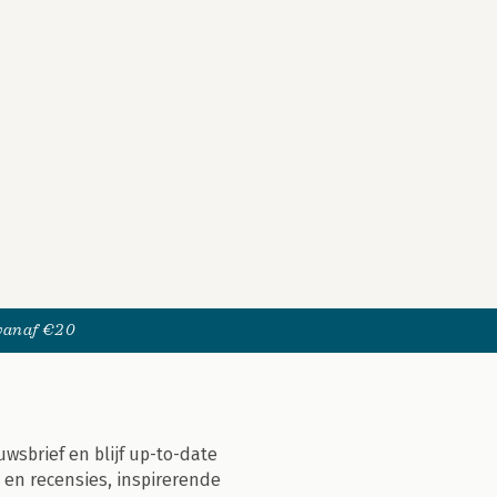
 vanaf €20
uwsbrief en blijf up-to-date
 en recensies, inspirerende