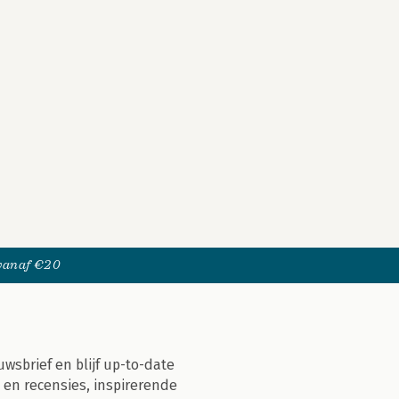
 vanaf €20
uwsbrief en blijf up-to-date
 en recensies, inspirerende