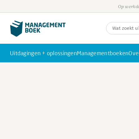
Op werkda
Uitdagingen + oplossingen
Managementboeken
Ove