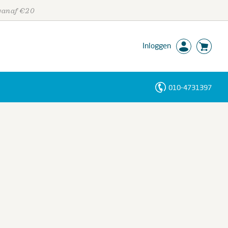
 vanaf €20
Inloggen
010-4731397
Personen
Trefwoorden