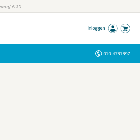
 vanaf €20
Inloggen
010-4731397
Personen
Trefwoorden