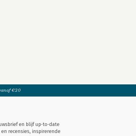
 vanaf €20
uwsbrief en blijf up-to-date
 en recensies, inspirerende