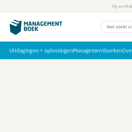
Op werkda
Uitdagingen + oplossingen
Managementboeken
Ove