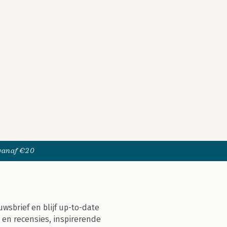
 vanaf €20
uwsbrief en blijf up-to-date
 en recensies, inspirerende