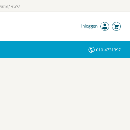
 vanaf €20
Inloggen
010-4731397
Personen
Trefwoorden