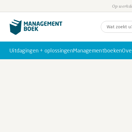
Op werkda
Uitdagingen + oplossingen
Managementboeken
Ove