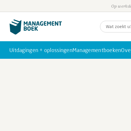
Op werkda
Uitdagingen + oplossingen
Managementboeken
Ove