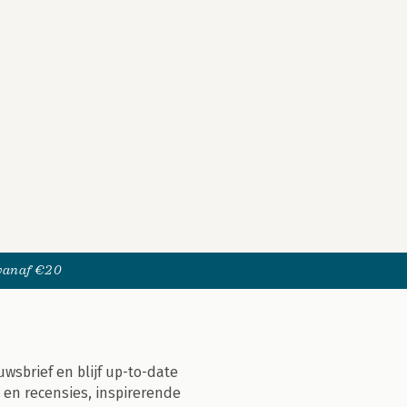
 vanaf €20
uwsbrief en blijf up-to-date
 en recensies, inspirerende