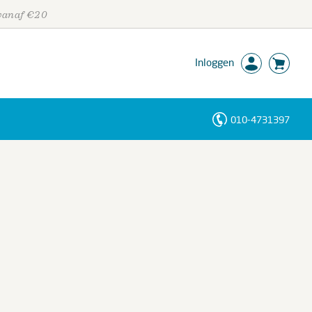
 vanaf €20
Inloggen
010-4731397
Personen
Trefwoorden