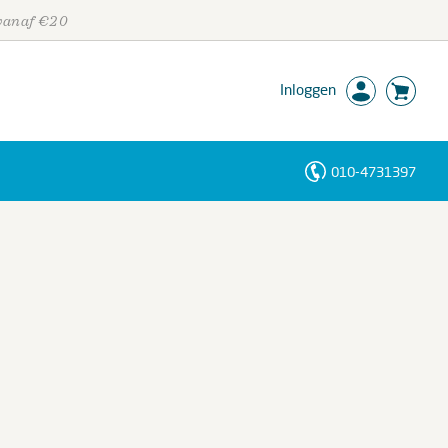
 vanaf €20
Inloggen
010-4731397
Personen
Trefwoorden