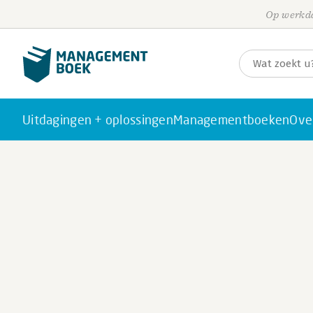
Op werkda
Uitdagingen + oplossingen
Managementboeken
Ove