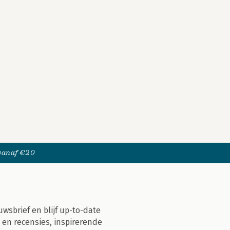
 vanaf €20
uwsbrief en blijf up-to-date
 en recensies, inspirerende