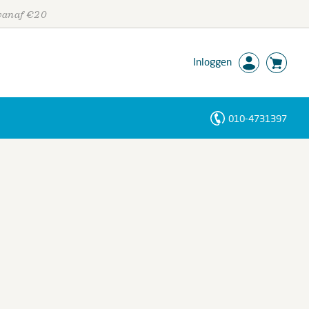
 vanaf €20
Inloggen
010-4731397
Personen
Trefwoorden