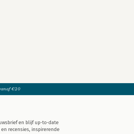
 vanaf €20
uwsbrief en blijf up-to-date
 en recensies, inspirerende