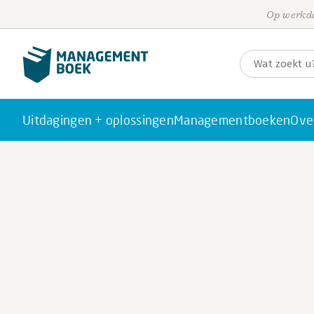
Op werkda
Uitdagingen + oplossingen
Managementboeken
Ove