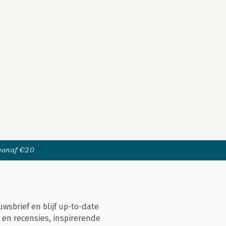
 vanaf €20
uwsbrief en blijf up-to-date
 en recensies, inspirerende