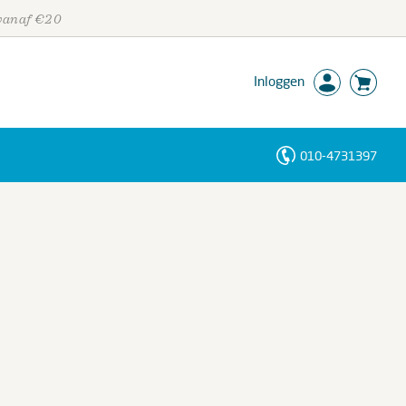
 vanaf €20
Inloggen
010-4731397
Personen
Trefwoorden