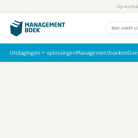
Op werkda
Uitdagingen + oplossingen
Managementboeken
Ove