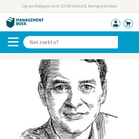
Op werkdagen voor 23:00 besteld, morgen in huis