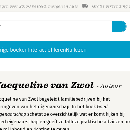
gen voor 23:00 besteld, morgen in huis
Gratis verzending
rige boeken
Interactief leren
Nu lezen
Jacqueline van Zwol
- Auteur
cqueline van Zwol begeleidt familiebedrijven bij het
rmgeven van het eigenaarschap. In het boek
Goed
igenaarschap
schetst ze overzichtelijk wat er komt kijken bij
ed eigenaarschap en geeft ze talloze praktische adviezen o
e rol inhoud en richting te geven.