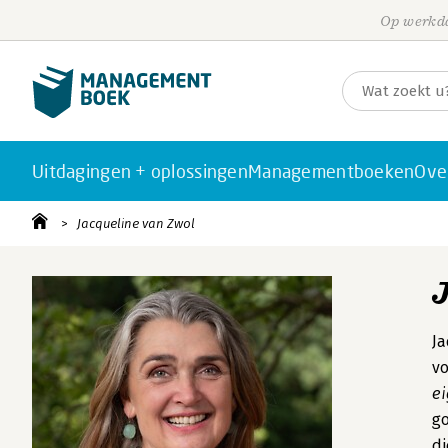
Op werkda
Uitdagingen + oplossingen
Managementboeken
Ove
Jacqueline van Zwol
Ja
vo
e
go
di