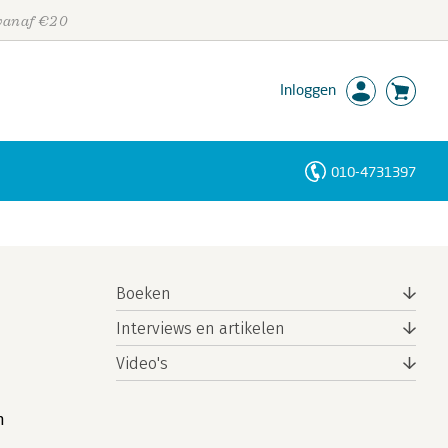
 vanaf €20
Inloggen
010-4731397
Personen
Trefwoorden
Boeken
Interviews en artikelen
Video's
m