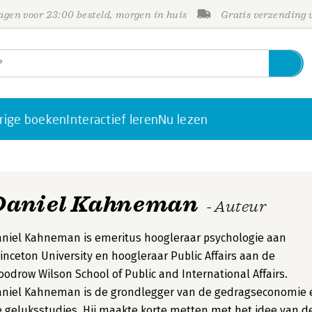
gen voor 23:00 besteld, morgen in huis
Gratis verzending
rige boeken
Interactief leren
Nu lezen
Daniel Kahneman
- Auteur
niel Kahneman is emeritus hoogleraar psychologie aan
inceton University en hoogleraar Public Affairs aan de
odrow Wilson School of Public and International Affairs.
aniel Kahneman is de grondlegger van de gedragseconomie 
 geluksstudies. Hij maakte korte metten met het idee van d