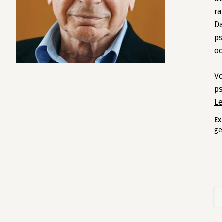
ra
Da
ps
o
Vo
ps
L
Ex
ge