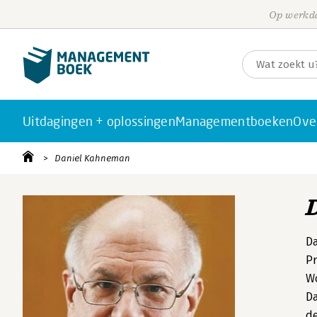
Op werkda
Uitdagingen + oplossingen
Managementboeken
Ove
Daniel Kahneman
Da
Pr
Wo
D
de