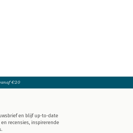
 vanaf €20
uwsbrief en blijf up-to-date
 en recensies, inspirerende
s.