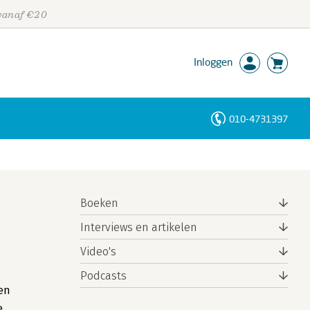
 vanaf €20
Inloggen
010-4731397
Personen
Trefwoorden
Boeken
Interviews en artikelen
Video's
Podcasts
en
e