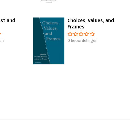
ast and
Choices, Values, and
Frames
en
0 beoordelingen