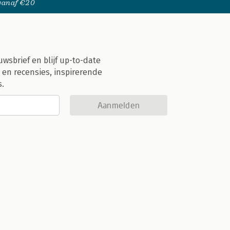
 vanaf €20
uwsbrief en blijf up-to-date
 en recensies, inspirerende
s.
Aanmelden