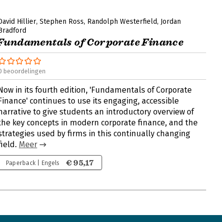
David Hillier
Stephen Ross
Randolph Westerfield
Jordan
Bradford
Fundamentals of Corporate Finance
0 beoordelingen
Now in its fourth edition, 'Fundamentals of Corporate
Finance' continues to use its engaging, accessible
narrative to give students an introductory overview of
the key concepts in modern corporate finance, and the
strategies used by firms in this continually changing
field.
Meer
€ 95,17
Paperback | Engels