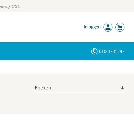
 vanaf €20
Inloggen
010-4731397
Personen
Trefwoorden
Boeken