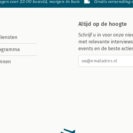
gen voor 23:00 besteld, morgen in huis
Gratis verzending
Altijd op de hoogte
Schrijf u in voor onze nie
diensten
met relevante interviews
events en de beste actie
rogramma
nnen