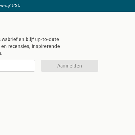
 vanaf €20
uwsbrief en blijf up-to-date
 en recensies, inspirerende
s.
Aanmelden