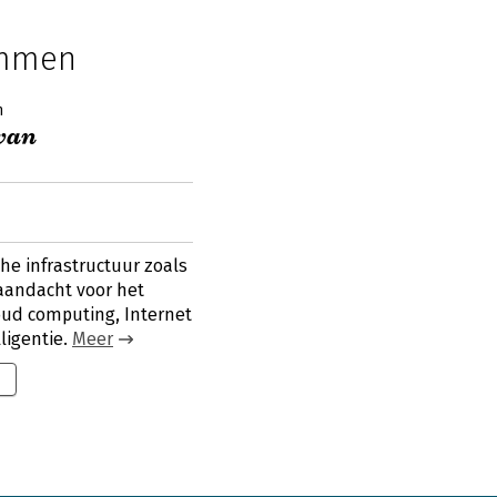
emmen
n
 van
he infrastructuur zoals
 aandacht voor het
loud computing, Internet
ligentie.
Meer