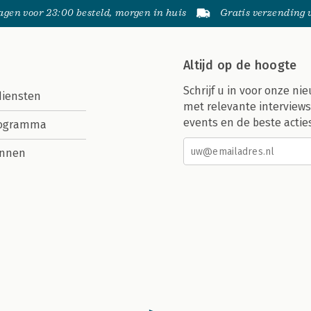
gen voor 23:00 besteld, morgen in huis
Gratis verzending
Altijd op de hoogte
Schrijf u in voor onze nie
diensten
met relevante interviews
events en de beste actie
rogramma
nnen