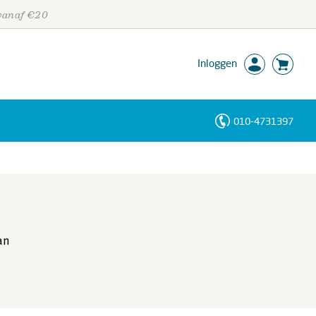
 vanaf €20
Inloggen
010-4731397
Personen
Trefwoorden
an