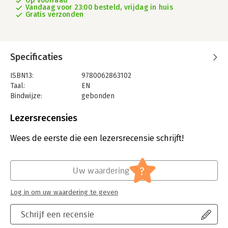
Op voorraad
Vandaag voor 23:00 besteld, vrijdag in huis
Gratis verzonden
Specificaties
ISBN13:
9780062863102
Taal:
EN
Bindwijze:
gebonden
Aantal pagina's:
432
Uitgever:
Harper Collins Publ. USA
Lezersrecensies
Verschijningsdatum:
10-12-2024
Wees de eerste die een lezersrecensie schrijft!
Hoofdrubriek:
Geschiedenis
,
Literatuur en romans
Serie:
Cher Memoir
?
Uw waardering
Log in om uw waardering te geven
Schrijf een recensie