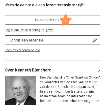
Uitgever:
Financial Times
Wees de eerste die een lezersrecensie schrijft!
Druk:
1
Hoofdrubriek:
Algemeen management
?
Uw waardering
Log in om uw waardering te geven
Schrijf een recensie
Lees ons recensiebeleid
Over Kenneth Blanchard
Ken Blanchard is 'Chief Spiritual Officer' 
en voorzitter van de raad van bestuur 
van de Ken Blanchard Companies. Hij 
heeft een dozijn bestsellers op zijn 
naam staan zoals de internationale 
bestseller 'De one-minute manager' en 