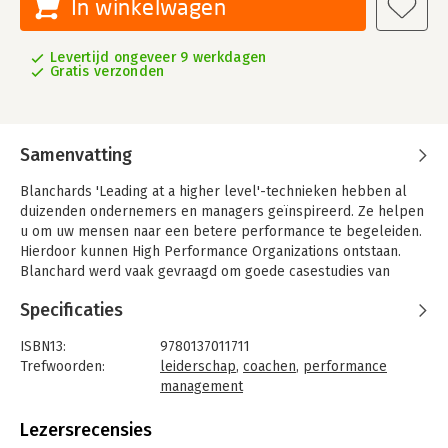
In winkelwagen
Levertijd ongeveer 9 werkdagen
Gratis verzonden
Samenvatting
Blanchards 'Leading at a higher level'-technieken hebben al
duizenden ondernemers en managers geïnspireerd. Ze helpen
u om uw mensen naar een betere performance te begeleiden.
Hierdoor kunnen High Performance Organizations ontstaan.
Blanchard werd vaak gevraagd om goede casestudies van
organisaties die zijn ideeën hebben geïmplementeerd. Welke
Specificaties
problemen komen zij tegen? Hoe lossen ze die op? Welke
resultaten werden bereikt?
ISBN13:
9780137011711
In 'Helping People Win at Work' laten Blanchard en WD40-CEO
Trefwoorden:
leiderschap
,
coachen
,
performance
Garry Ridge zien hoe Blanchards Partner for Performance-
management
programma bij WD-40 uitpakte.
Taal:
Engels
Bindwijze:
gebonden
Lezersrecensies
Aantal pagina's:
184