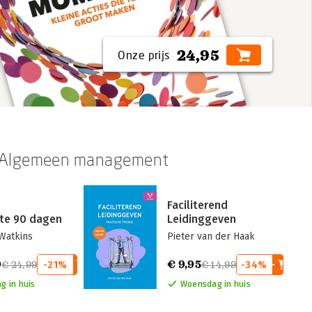
24,95
n Algemeen management
Faciliterend
ste 90 dagen
Leidinggeven
Watkins
Pieter van der Haak
9
€ 9,95
€ 24,99
-21%
€ 14,99
-34%
g in huis
Woensdag in huis