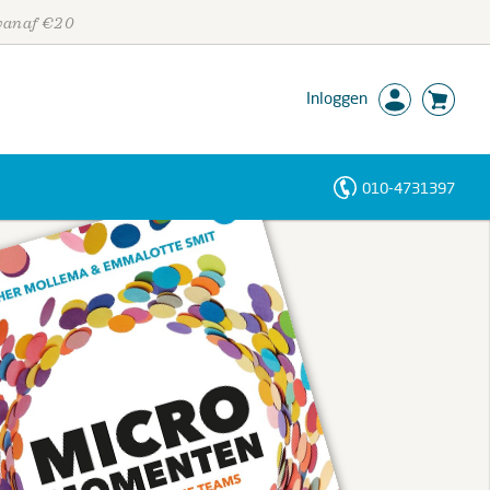
 vanaf €20
Inloggen
010-4731397
Personen
Trefwoorden