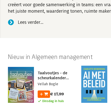
creëert voor goede samenwerking in teams: een vra
het juiste moment, waardering tonen, ruimte maken 
blijft.
Lees verder...
Nieuw in Algemeen management
Taalvoutjes - de
scheurkalender
2027
Vellah Bogle
€ 17,99
Dinsdag in huis