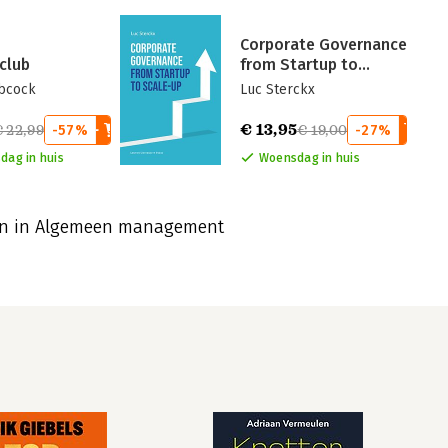
Corporate Governance
club
from Startup to
Scale-up
abcock
Luc Sterckx
€ 13,95
€ 22,99
-57%
€ 19,00
-27%
dag in huis
Woensdag in huis
en in Algemeen management