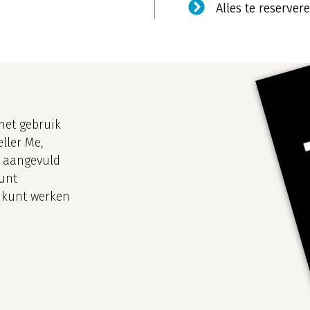
Alles te reserv
het gebruik
ller Me,
, aangevuld
kunt
r kunt werken