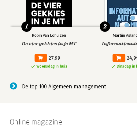
1
2
Robin Van Lohuizen
Martijn Aslan
De vier gekkies in je MT
Informatieaut
27,99
24,9
Woensdag in huis
Dinsdag in 
De top 100 Algemeen management
Online magazine