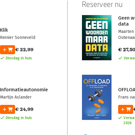
Reserveer nu
Geen w
data
Klik
Maarten
Reinier Sonneveld
Outenaa
€ 22,99
€ 27,5
Dinsdag in huis
Verwa
Informatieautonomie
OFFLO
Martijn Aslander
Frans va
€ 24,99
Dinsdag in huis
Verwac
2026