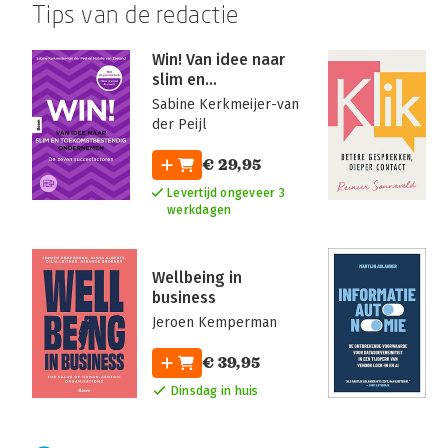
Tips van de redactie
Win! Van idee naar
slim en
toekomstbestendig
Sabine Kerkmeijer-van
ondernemen
der Peijl
€ 29,95
Levertijd ongeveer 3
werkdagen
Wellbeing in
business
Jeroen Kemperman
€ 39,95
Dinsdag in huis