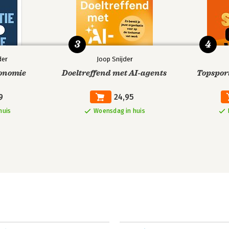
3
4
der
Joop Snijder
onomie
Doeltreffend met AI-agents
Topspor
9
24,95
huis
Woensdag in huis