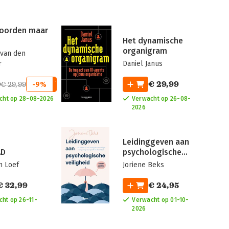
oorden maar
Het dynamische
organigram
 van den
r
Daniel Janus
0
€ 29,99
€ 29,99
-9%
cht op 28-08-2026
Verwacht op 26-08-
2026
Leidinggeven aan
AD
psychologische
veiligheid
n Loef
Joriene Beks
€ 32,99
€ 24,95
ht op 26-11-
Verwacht op 01-10-
2026