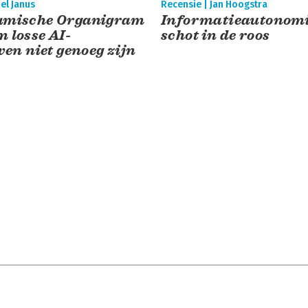
el Janus
Recensie | Jan Hoogstra
amische Organigram
Informatieautonomi
 losse AI-
schot in de roos
ven niet genoeg zijn