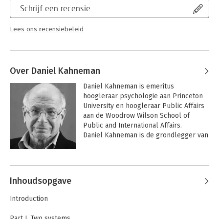
stelselmatige fou
Schrijf een recensie
Lees verder
Lees ons recensiebeleid
Over Daniel Kahneman
Daniel Kahneman is emeritus 
hoogleraar psychologie aan Princeton 
University en hoogleraar Public Affairs 
aan de Woodrow Wilson School of 
Public and International Affairs.

Daniel Kahneman is de grondlegger van 
de gedragseconomie en de 
geluksstudies. Hij maakte korte metten 
Andere boeken door Daniel
met het idee van de rationeel 
Kahneman
calculerende mens die in zijn eigen 
Inhoudsopgave
voordeel handelt. Daarvoor in de plaats 
introduceerde hij de feilbare 
Introduction
menselijke psyche in de economie, 
gekenmerkt door gebrekkig 
Part I. Two systems