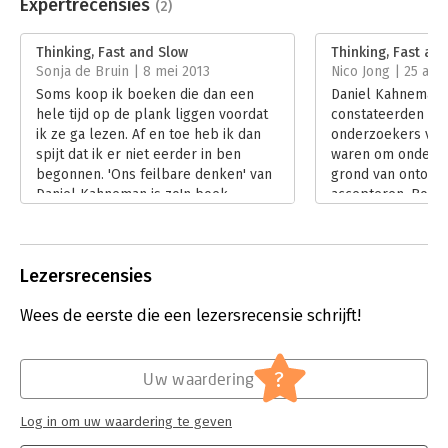
Uitgever:
Penguin Books
Expertrecensies
(2)
Druk:
1
Verschijningsdatum:
16-5-2012
Thinking, Fast and Slow
Thinking, Fast an
Sonja de Bruin | 8 mei 2013
Nico Jong | 25 apri
Hoofdrubriek:
Psychologie
Soms koop ik boeken die dan een
Daniel Kahneman 
hele tijd op de plank liggen voordat
constateerden dat 
ik ze ga lezen. Af en toe heb ik dan
onderzoekers veel
spijt dat ik er niet eerder in ben
waren om onderz
begonnen. 'Ons feilbare denken' van
grond van ontoere
Daniel Kahneman is zo'n boek.
accepteren. Boven
Lees verder
geneigd in hun ei
weinig waarnemin
Zij begonnen een 
Lezersrecensies
gaan of dat bij an
De resultaten van 
Wees de eerste die een lezersrecensie schrijft!
vastgelegd in 'Thi
slow'. Kahneman p
boek zijn inzichten
oordeelsvorming 
?
Uw waardering
die hij de afgelop
opdeed. Zijn alge
Log in om uw waardering te geven
dat ons denken va