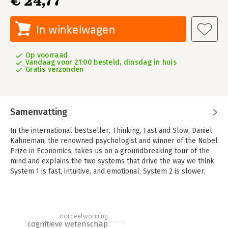
€ 24,77
In winkelwagen
Op voorraad
Vandaag voor 21:00 besteld, dinsdag in huis
Gratis verzonden
Samenvatting
In the international bestseller, Thinking, Fast and Slow, Daniel
Kahneman, the renowned psychologist and winner of the Nobel
Prize in Economics, takes us on a groundbreaking tour of the
mind and explains the two systems that drive the way we think.
System 1 is fast, intuitive, and emotional; System 2 is slower,
more deliberative, and more logical. The impact of
overconfidence on corporate strategies, the difficulties of
predicting what will make us happy in the future, the profound
effect of cognitive biases on everything from playing the stock
oordeelsvorming
market to planning our next vacation-each of these can be
cognitieve wetenschap
priming