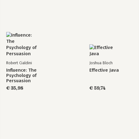
37. Experienced well-being
38. Thinking about life
Conclusions
Appendix A: Judgment under uncertainty
Appendix B: Choices, values, and frames
Notes
Acknowledgments
Index
Robert Cialdini
Joshua Bloch
Influence: The
Effective Java
Psychology of
Persuasion
€ 35,98
€ 59,74