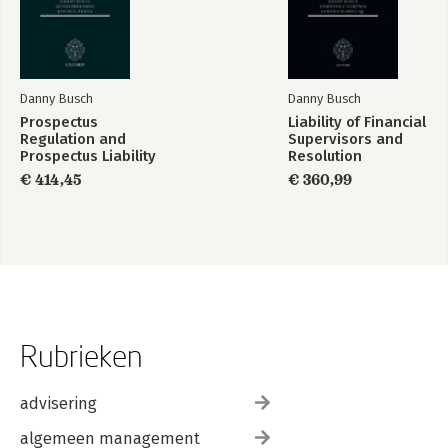
22: The Spanish Banking Crisis as a Corporate Governance
Problem, Maribel Saez and Maria Gutierrez
23: Banco Espírito Santo: Anatomy of Banking Scandal in
Portugal, José Engrácia Antunes
24: Governance Problems in Dutch Financial Institutions from
Danny Busch
Danny Busch
2007 to-2017, Bas de Jong
Prospectus
Liability of Financial
Regulation and
Supervisors and
Prospectus Liability
Resolution
Authorities
€ 414,45
€ 360,99
Rubrieken
advisering
algemeen management