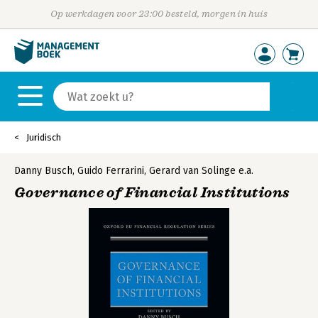
Op werkdagen voor 23:00 besteld, morgen in huis
Juridisch
Danny Busch
,
Guido Ferrarini
,
Gerard van Solinge
e.a.
Governance of Financial Institutions