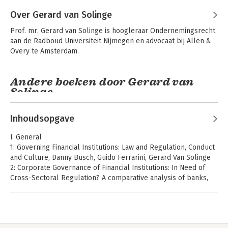
Hij verbleef voor zijn promotieonderzoek in Oxford en 
Hamburg. In 2002 promoveerde hij aan de Universiteit Utrecht 
Over Gerard van Solinge
op het proefschrift Middellijke vertegenwoordiging in het 
Prof. mr. Gerard van Solinge is hoogleraar Ondernemingsrecht 
Europese contractenrecht. Hij heeft diverse publicaties op het 
aan de Radboud Universiteit Nijmegen en advocaat bij Allen & 
gebied van het bank- en effectenrecht en het vermogensrecht 
Overy te Amsterdam.
op zijn naam staan.
Andere boeken door Gerard van
Solinge
Inhoudsopgave
A Bank's Duty of
Aansprakelijkheid
Care
in de financiële
I. General
sector
1: Governing Financial Institutions: Law and Regulation, Conduct
and Culture, Danny Busch, Guido Ferrarini, Gerard Van Solinge
2: Corporate Governance of Financial Institutions: In Need of
Cross-Sectoral Regulation? A comparative analysis of banks,
investment firms, asset managers, and pension funds, Jens-
Hinrich Binder
3: Comparative Regulation of Corporate Governance in the
Insurance Sector, Arthur van den Hurk and Michele Siri
Grensoverschrijdend
Beckmanbundel