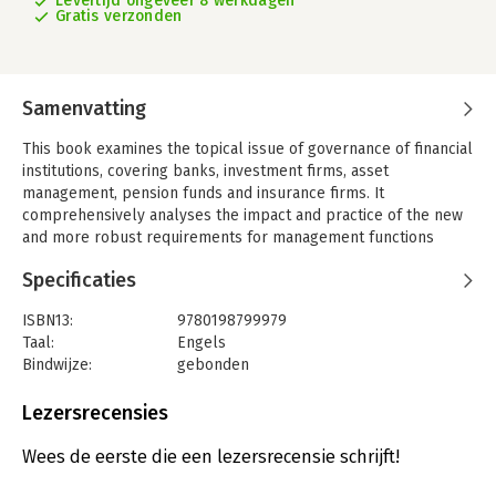
Levertijd ongeveer 8 werkdagen
Gratis verzonden
Samenvatting
This book examines the topical issue of governance of financial
institutions, covering banks, investment firms, asset
management, pension funds and insurance firms. It
comprehensively analyses the impact and practice of the new
and more robust requirements for management functions
under MiFID II (Markets in Financial Instruments Directive) and
Specificaties
other regulation such as MAR (Market Abuse Regulation).
Thematically grouped chapters provide extensive coverage of
ISBN13:
9780198799979
the main areas of change and interest in this field: financial
Taal:
Engels
regulation, models, systemic risk, culture and ethics, and
Bindwijze:
gebonden
conduct and culture. Each chapter employs an interdisciplinary
Aantal pagina's:
640
approach, providing high-quality analysis and discussion of the
Uitgever:
Oxford University Press
Lezersrecensies
governance of financial institutions of a practical, as well as
Druk:
1
theoretical, nature.
Verschijningsdatum:
5-2-2019
Wees de eerste die een lezersrecensie schrijft!
Written by a team of expert contributors, comprised of leading