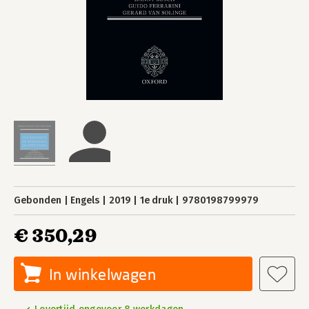
Gebonden
Engels
2019
1e druk
9780198799979
€ 350,29
In winkelwagen