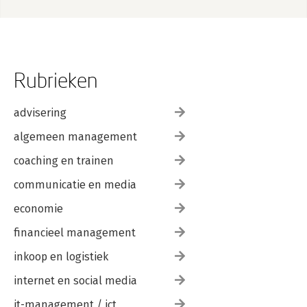
26: Removing Cross-Border Tax Barriers, Loredana Carpentieri
& Stefano Micossi
Rubrieken
advisering
algemeen management
coaching en trainen
communicatie en media
economie
financieel management
inkoop en logistiek
internet en social media
it-management / ict