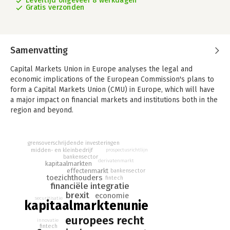
Levertijd ongeveer 8 werkdagen
Gratis verzonden
Samenvatting
Capital Markets Union in Europe analyses the legal and
economic implications of the European Commission's plans to
form a Capital Markets Union (CMU) in Europe, which will have
a major impact on financial markets and institutions both in the
region and beyond.
A detailed introductory chapter provides a broad overview of
the various aspects and challenges of the CMU proposals,
grensoverschrijdende investeringen
whilst thematically grouped chapters cover the following
midden- en kleinbedrijf
prospectusrichtlijn
bankensector
areas: (i) general aspects, (ii) Brexit, (iii) financing innovation,
derivatenmarkt
kapitaalmarkten
(iv) raising capital on the capital markets, (v) fostering retail
effectenmarkt
bankensector
toezichthouders
fintech
and institutional investment, (vi) leveraging banking capacity to
financiële integratie
support the wider economy, (vii) facilitating cross-border
brexit
economie
investing, and (viii) comparative aspects of capital market
securitisatie
kapitaalmarktenunie
integration.
europees recht
innovatie
fintech
Written by world renowned experts in the fields of banking