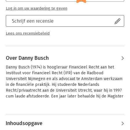
Log in om uw waardering te geven
Schrijf een recensie
Lees ons recensiebeleid
Over Danny Busch
Danny Busch (1974) is hoogleraar Financieel Recht aan het 
Instituut voor Financieel Recht (IFR) van de Radboud 
Universiteit Nijmegen en als advocaat te Amsterdam werkzaam 
in de financiële praktijk. Hij studeerde Nederlands 
Recht/privaatrecht aan de Universiteit Utrecht, waar hij in 1997 
cum laude afstudeerde. Een jaar later behaalde hij de Magister 
Juris in European and Comparative Law aan het St John's 
College van de University of Oxford. 

Andere boeken door Danny Busch
Hij verbleef voor zijn promotieonderzoek in Oxford en 
Inhoudsopgave
Hamburg. In 2002 promoveerde hij aan de Universiteit Utrecht 