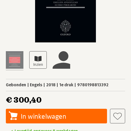
Gebonden
Engels
2018
1e druk
9780198813392
€ 300,40
In winkelwagen