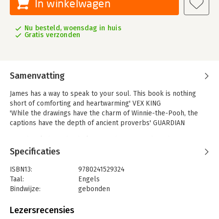
In winkelwagen
Nu besteld, woensdag in huis
Gratis verzonden
Samenvatting
James has a way to speak to your soul. This book is nothing
short of comforting and heartwarming' VEX KING
'While the drawings have the charm of Winnie-the-Pooh, the
captions have the depth of ancient proverbs' GUARDIAN
A guiding light in the darker months, Big Panda and Tiny Dragon
is the beautifully illustrated and mindful journey of two friends
Specificaties
through the seasons, inspired by Buddhist philosophy
ISBN13:
9780241529324
'Which is more important,' asked Big Panda, 'the journey or the
Taal:
Engels
destination?'
Bindwijze:
gebonden
'The company,' said Tiny Dragon.
Aantal pagina's:
160
Uitgever:
Penguin Books
Lezersrecensies
Friends Big Panda and Tiny Dragon journey through the
Verschijningsdatum:
3-5-2022