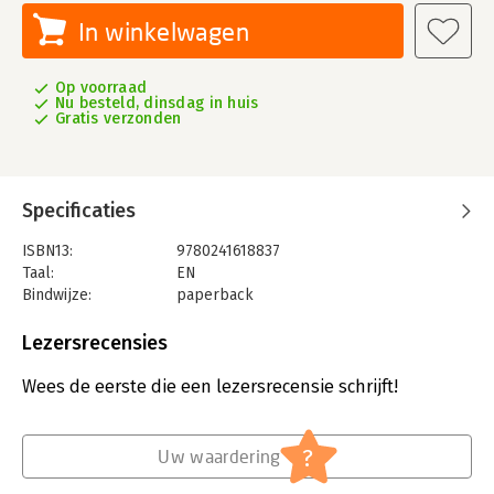
In winkelwagen
Op voorraad
Nu besteld, dinsdag in huis
Gratis verzonden
Specificaties
ISBN13:
9780241618837
Taal:
EN
Bindwijze:
paperback
Aantal pagina's:
384
Uitgever:
Penguin Books Ltd
Lezersrecensies
Verschijningsdatum:
16-9-2025
Wees de eerste die een lezersrecensie schrijft!
Hoofdrubriek:
Literatuur en romans
?
Uw waardering