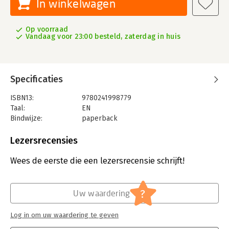
In winkelwagen
Op voorraad
Vandaag voor 23:00 besteld, zaterdag in huis
Specificaties
ISBN13:
9780241998779
Taal:
EN
Bindwijze:
paperback
Aantal pagina's:
464
Uitgever:
Penguin Books Ltd
Lezersrecensies
Verschijningsdatum:
26-9-2024
Wees de eerste die een lezersrecensie schrijft!
Hoofdrubriek:
Literatuur en romans
,
Mens en
maatschappij
?
Uw waardering
Log in om uw waardering te geven