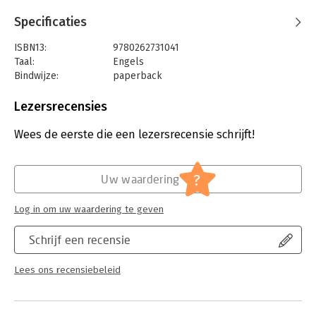
Specificaties
ISBN13:
9780262731041
Taal:
Engels
Bindwijze:
paperback
Aantal pagina's:
256
Uitgever:
MIT Press
Lezersrecensies
Verschijningsdatum:
1-10-1993
Wees de eerste die een lezersrecensie schrijft!
Hoofdrubriek:
Economie
?
Uw waardering
Log in om uw waardering te geven
Schrijf een recensie
Lees ons recensiebeleid