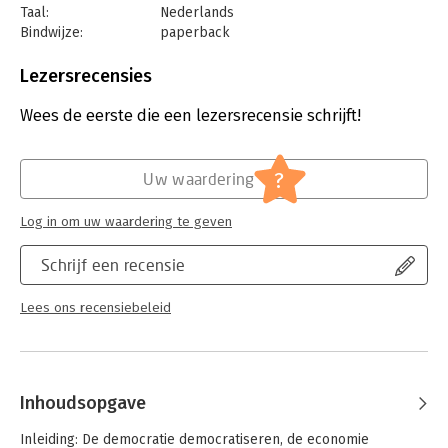
Taal:
Nederlands
Bindwijze:
paperback
Aantal pagina's:
272
Uitgever:
Ten Have
Lezersrecensies
Druk:
1
Verschijningsdatum:
28-8-2025
Wees de eerste die een lezersrecensie schrijft!
Hoofdrubriek:
Economie
?
Uw waardering
Log in om uw waardering te geven
Schrijf een recensie
Lees ons recensiebeleid
Inhoudsopgave
Inleiding: De democratie democratiseren, de economie