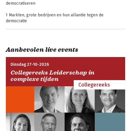
democratiseren
1 Markten, grote bedrijven en hun alliantie tegen de
democratie
2 Werknemers: ondergeschikten of burgers?
3 Ongelijkheid: waarom democratieën er minder van nodig
hebben
4 Van groei naar functies
Aanbevolen live events
5 Tijd voor democratie
6 De democratie repareren op open zee
Dinsdag 27-10-2026
Noten
Collegereeks Leiderschap in
Dankwoord
complexe tijden
Collegereeks