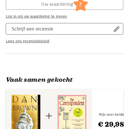
paced story with surprises at every turn-one of Brown's most
Serie:
Robert Langdon (english)
?
Uw waardering
riveting novels.
Log in om uw waardering te geven
Schrijf een recensie
Lees ons recensiebeleid
Vaak samen gekocht
Prijs voor beide
€ 29,98