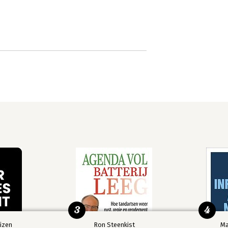
3
4
izen
Ron Steenkist
Ma