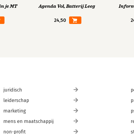
in je MT
Agenda Vol, Batterij Leeg
Infor
24,50
2
juridisch
p
leiderschap
p
marketing
p
mens en maatschappij
r
non-profit
s