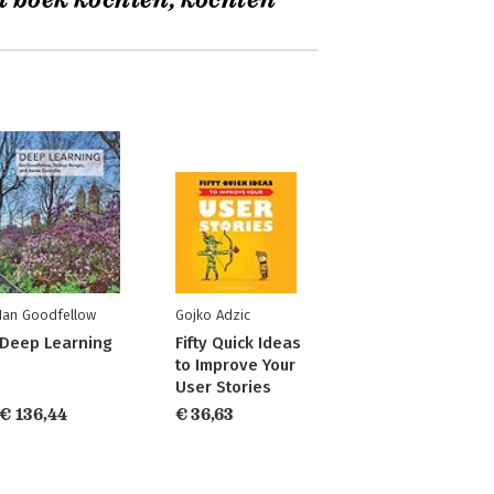
t boek kochten, kochten
Ian Goodfellow
Gojko Adzic
Deep Learning
Fifty Quick Ideas
to Improve Your
User Stories
€ 136,44
€ 36,63