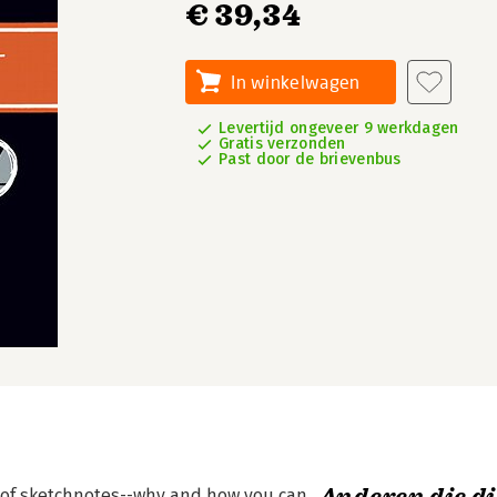
€ 39,34
In winkelwagen
Levertijd ongeveer 9 werkdagen
Gratis verzonden
Past door de brievenbus
ry of sketchnotes--why and how you can