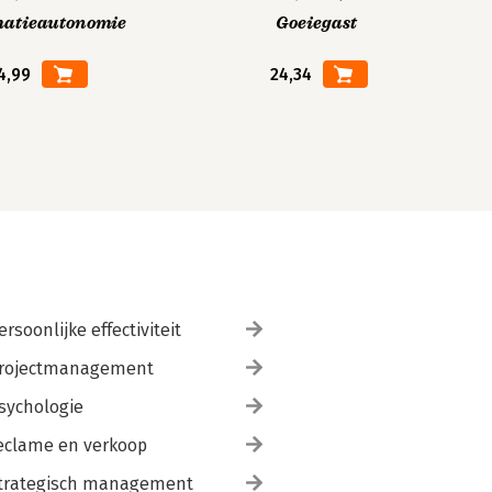
matieautonomie
Goeiegast
4,99
24,34
ersoonlijke effectiviteit
rojectmanagement
sychologie
eclame en verkoop
trategisch management