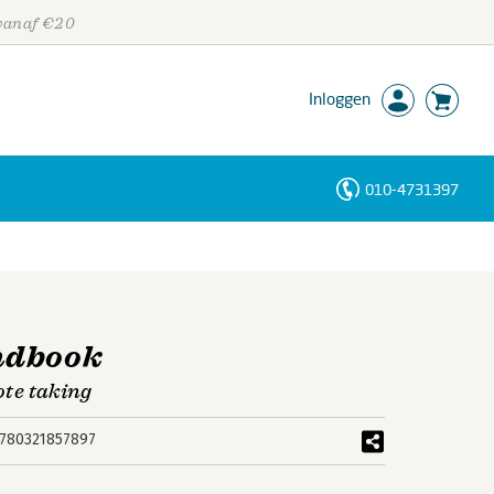
 vanaf €20
Inloggen
010-4731397
Personen
Trefwoorden
ndbook
ote taking
780321857897