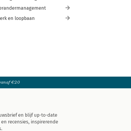
erandermanagement
erk en loopbaan
 vanaf €20
uwsbrief en blijf up-to-date
 en recensies, inspirerende
s.