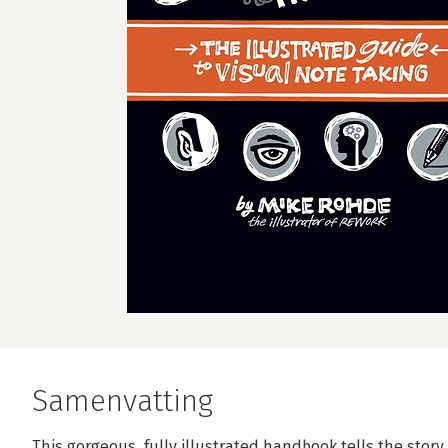
Samenvatting
This gorgeous, fully illustrated handbook tells the sto