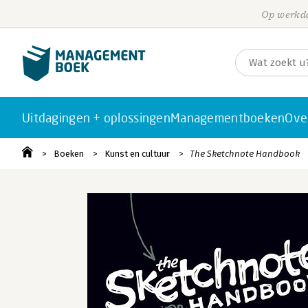
Op werkda
Uitdagingen + oplossingen
Managementboeken
Ove
Boeken
Kunst en cultuur
The Sketchnote Handbook