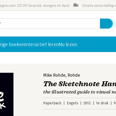
gen voor 23:00 besteld, morgen in huis
Gratis verzending
rige boeken
Interactief leren
Nu lezen
Mike Rohde
,
Rohde
The Sketchnote Ha
the illustrated guide to visual n
Paperback
Engels
2012
1e druk
9