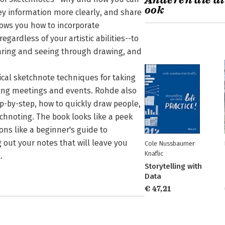
Anderen die di
ook
ey information more clearly, and share
ows you how to incorporate
gardless of your artistic abilities--to
earing and seeing through drawing, and
cal sketchnote techniques for taking
uring meetings and events. Rohde also
p-by-step, how to quickly draw people,
tchnoting. The book looks like a peek
ions like a beginner's guide to
 out your notes that will leave you
Cole Nussbaumer
Knaflic
.
Storytelling with
Data
€ 47,21