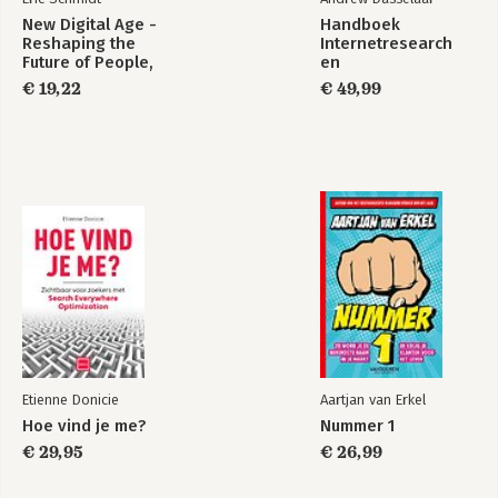
New Digital Age -
Handboek
Reshaping the
Internetresearch
Future of People,
en
Nations and
datajournalistiek
€ 19,22
€ 49,99
Business
Etienne Donicie
Aartjan van Erkel
Hoe vind je me?
Nummer 1
€ 29,95
€ 26,99