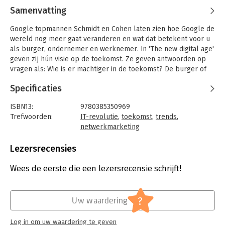
Samenvatting
Google topmannen Schmidt en Cohen laten zien hoe Google de
wereld nog meer gaat veranderen en wat dat betekent voor u
als burger, ondernemer en werknemer. In 'The new digital age'
geven zij hún visie op de toekomst. Ze geven antwoorden op
vragen als: Wie is er machtiger in de toekomst? De burger of
de staat? Wordt terrorisme makkelijker om uit te voeren? Hoe
Specificaties
gaan we om met de spanning tussen privacy en beveiliging?
Wat moeten we opgeven om optimaal deel te nemen aan het
ISBN13:
9780385350969
digitale tijdperk?
Trefwoorden:
IT-revolutie
,
toekomst
,
trends
,
netwerkmarketing
Taal:
Engels
Bindwijze:
paperback
Lezersrecensies
Aantal pagina's:
316
Uitgever:
Knopf
Wees de eerste die een lezersrecensie schrijft!
Druk:
1
Verschijningsdatum:
30-4-2013
?
Uw waardering
Hoofdrubriek:
Internet en social media
Log in om uw waardering te geven