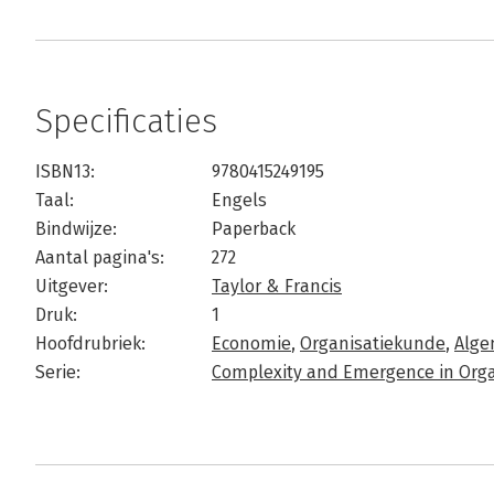
Specificaties
ISBN13:
9780415249195
Taal:
Engels
Bindwijze:
Paperback
Aantal pagina's:
272
Uitgever:
Taylor & Francis
Druk:
1
Hoofdrubriek:
Economie
,
Organisatiekunde
,
Alg
Serie:
Complexity and Emergence in Orga