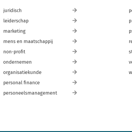
juridisch
p
leiderschap
p
marketing
p
mens en maatschappij
r
non-profit
s
ondernemen
v
organisatiekunde
w
personal finance
personeelsmanagement