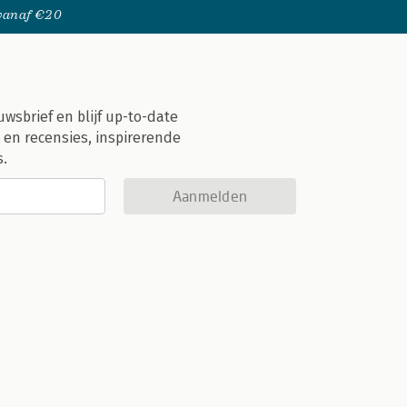
 vanaf €20
uwsbrief en blijf up-to-date
 en recensies, inspirerende
s.
Aanmelden