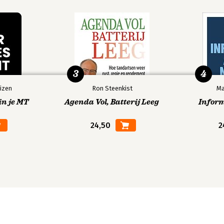
3
4
izen
Ron Steenkist
Ma
in je MT
Agenda Vol, Batterij Leeg
Infor
24,50
2