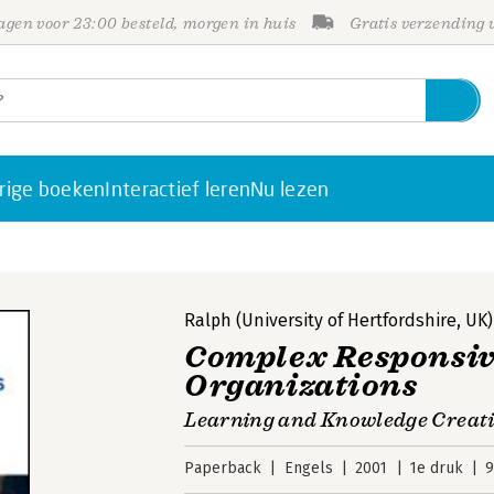
gen voor 23:00 besteld, morgen in huis
Gratis verzending
rige boeken
Interactief leren
Nu lezen
Ralph (University of Hertfordshire, UK
Complex Responsive
Organizations
Learning and Knowledge Creat
Paperback
Engels
2001
1e druk
9