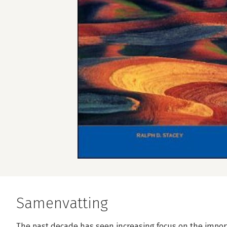
Samenvatting
The past decade has seen increasing focus on the impor