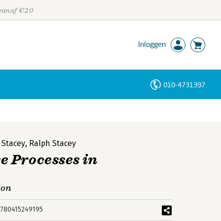
 vanaf €20
Inloggen
010-4731397
Personen
Trefwoorden
) Stacey
,
Ralph Stacey
 Processes in
ion
780415249195