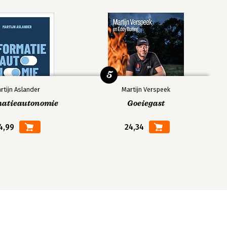
5
rtijn Aslander
Martijn Verspeek
matieautonomie
Goeiegast
4,99
24,34