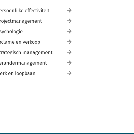
ersoonlijke effectiviteit
rojectmanagement
sychologie
eclame en verkoop
trategisch management
erandermanagement
erk en loopbaan