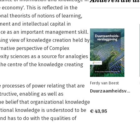
Anderen die di
economy'. This is reflected in the
al theorists of notions of learning,
t and intellectual capital in
ence as an important management skill.
sing view of knowledge creation held by
rnative perspective of Complex
ity sciences as a source for analogies
the centre of the knowledge creating
Ferdy van Beest
 processes of power relating that are
Duurzaamheidsverslaggeving
tructive, enabling as well as
the belief that organizational knowledge
zational knowledge is understood to be
€ 43,95
nd has to do with the qualities of