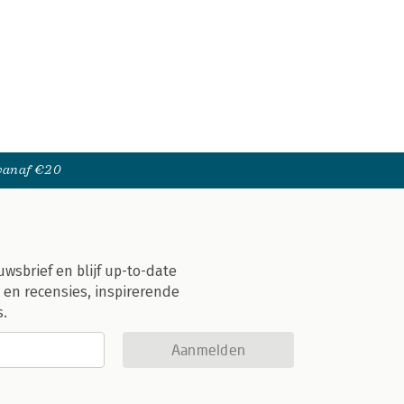
 vanaf €20
uwsbrief en blijf up-to-date
 en recensies, inspirerende
s.
Aanmelden