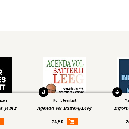
3
4
izen
Ron Steenkist
Ma
in je MT
Agenda Vol, Batterij Leeg
Infor
24,50
2