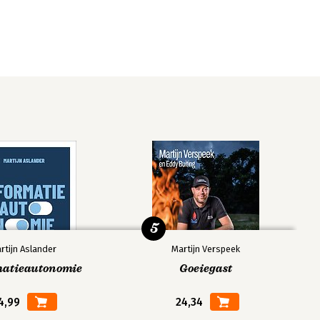
5
rtijn Aslander
Martijn Verspeek
matieautonomie
Goeiegast
4,99
24,34