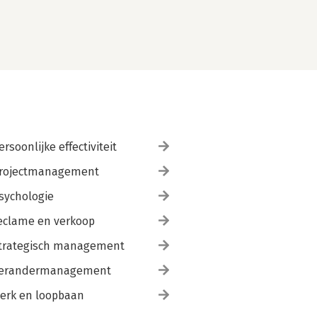
ersoonlijke effectiviteit
rojectmanagement
sychologie
eclame en verkoop
trategisch management
erandermanagement
erk en loopbaan