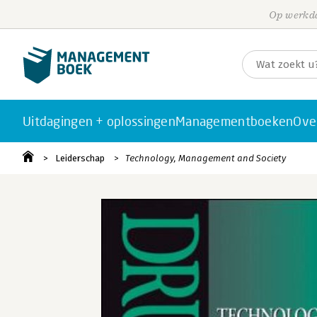
Op werkda
Uitdagingen + oplossingen
Managementboeken
Ove
Leiderschap
Technology, Management and Society