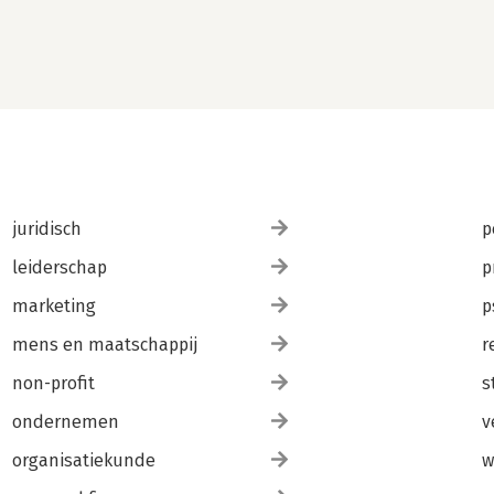
juridisch
p
leiderschap
p
marketing
p
mens en maatschappij
r
non-profit
s
ondernemen
v
organisatiekunde
w