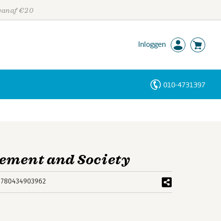
 vanaf €20
Inloggen
010-4731397
Personen
Trefwoorden
ement and Society
9780434903962