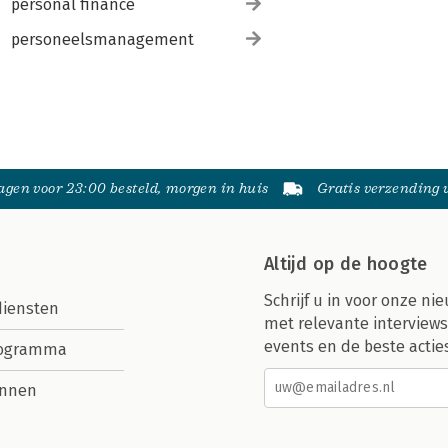
personal finance
personeelsmanagement
gen voor 23:00 besteld, morgen in huis
Gratis verzending
Altijd op de hoogte
Schrijf u in voor onze nie
diensten
met relevante interviews
events en de beste actie
rogramma
nnen