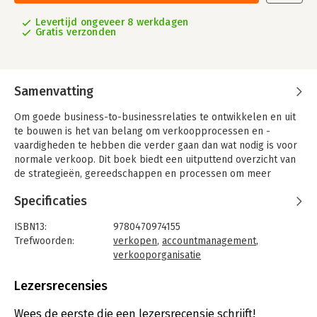
Levertijd ongeveer 8 werkdagen
Gratis verzonden
Samenvatting
Om goede business-to-businessrelaties te ontwikkelen en uit
te bouwen is het van belang om verkoopprocessen en -
vaardigheden te hebben die verder gaan dan wat nodig is voor
normale verkoop. Dit boek biedt een uitputtend overzicht van
de strategieën, gereedschappen en processen om meer
succes te hebben in een competitieve b-to-b omgeving.
Specificaties
ISBN13:
9780470974155
Trefwoorden:
verkopen
,
accountmanagement
,
verkooporganisatie
Taal:
Engels
Bindwijze:
ingenaaid
Lezersrecensies
Aantal pagina's:
476
Uitgever:
John Wiley & Sons
Wees de eerste die een lezersrecensie schrijft!