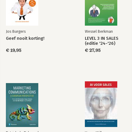
Further reading
Integrated fast track
Mini-cases
Index
Jos Burgers
Wessel Berkman
Geef nooit korting!
LEVEL 3 IN SALES
(editie '24-'26)
Web Security For
€ 19,95
Creating Powerful
€ 27,95
Developers
Brands
Bekijk alle boeken