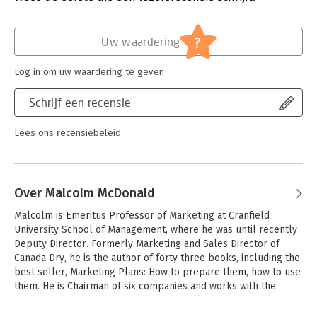
Druk:
3
Hoofdrubriek:
Reclame en verkoop
?
Uw waardering
Log in om uw waardering te geven
Schrijf een recensie
Lees ons recensiebeleid
Over Malcolm McDonald
Malcolm is Emeritus Professor of Marketing at Cranfield 
University School of Management, where he was until recently 
Deputy Director. Formerly Marketing and Sales Director of 
Canada Dry, he is the author of forty three books, including the 
best seller, Marketing Plans: How to prepare them, how to use 
them. He is Chairman of six companies and works with the 
operating boards of major companies all over the world, 
particularly helping them to take profitable advantage of the 