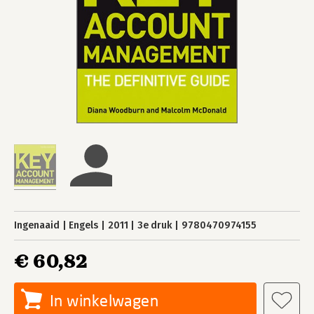
Ingenaaid
Engels
2011
3e druk
9780470974155
€ 60,82
In winkelwagen