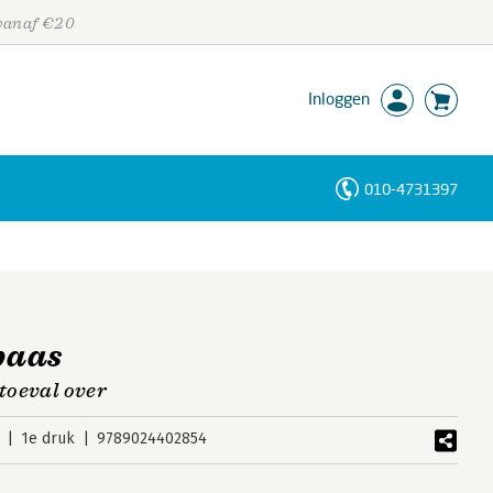
 vanaf €20
Inloggen
010-4731397
Personen
Trefwoorden
baas
 toeval over
1e druk
9789024402854