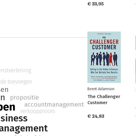
€ 33,95
enstverlening
de toevoegen
sen
Brent Adamson
en
The Challenger
propositie
Customer
pen
accountmanagement
verkoopproces
siness
€ 24,83
management