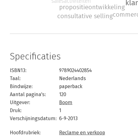
salesactiviteiten
kla
propositieontwikkeling
commerc
consultative selling
Specificaties
ISBN13:
9789024402854
Taal:
Nederlands
Bindwijze:
paperback
Aantal pagina's:
120
Uitgever:
Boom
Druk:
1
Verschijningsdatum:
6-9-2013
Hoofdrubriek:
Reclame en verkoop