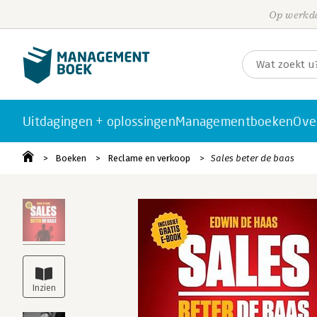
Op werkda
Uitdagingen + oplossingen
Managementboeken
Ove
Boeken
Reclame en verkoop
Sales beter de baas