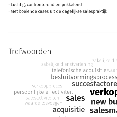
• Luchtig, confronterend en prikkelend
• Met boeiende cases uit de dagelijkse salespraktijk
Trefwoorden
zakelijke di
zakelijke dienstverlening
telefonische acquisitie
waar
besluitvormingsproces
succesfactor
verkoopproces
verko
persoonlijke effectiviteit
sales
salesactiviteiten
new bu
waarde toevoegen
acquisitie
sales