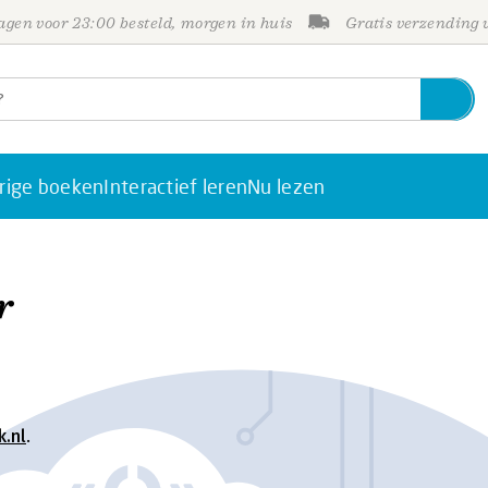
gen voor 23:00 besteld, morgen in huis
Gratis verzending
rige boeken
Interactief leren
Nu lezen
r
.nl
.