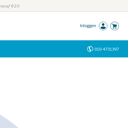
 vanaf €20
Inloggen
010-4731397
Personen
Trefwoorden