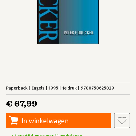
Paperback
Engels
1995
1e druk
9780750625029
€ 67,99
In winkelwagen