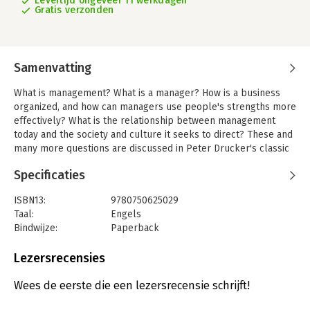
Levertijd ongeveer 11 werkdagen
Gratis verzonden
Samenvatting
What is management? What is a manager? How is a business
organized, and how can managers use people's strengths more
effectively? What is the relationship between management
today and the society and culture it seeks to direct? These and
many more questions are discussed in Peter Drucker's classic
survey of management thought and practice.
Specificaties
People and Performance is the ideal volume for those who
want the essence of Drucker's thinking, but with limited time at
ISBN13:
9780750625029
their disposal. It spans all the main dimensions of management
Taal:
Engels
and its themes are based on Drucker's direct experience as an
Bindwijze:
Paperback
adviser to businesses, government departments, public
Aantal pagina's:
384
institutions, and as a widely sought lecturer.
Uitgever:
Taylor & Francis
Lezersrecensies
Druk:
1
Hoofdrubriek:
Algemeen management
,
Strategisch
Wees de eerste die een lezersrecensie schrijft!
management
,
Algemeen management