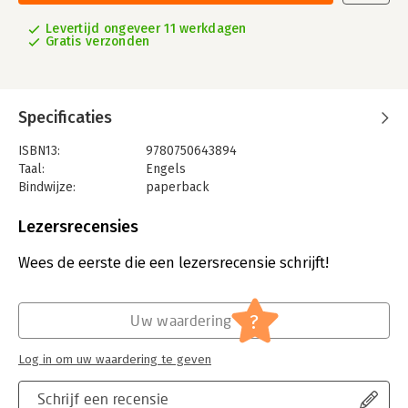
Levertijd ongeveer 11 werkdagen
Gratis verzonden
Specificaties
ISBN13:
9780750643894
Taal:
Engels
Bindwijze:
paperback
Aantal pagina's:
575
Uitgever:
Taylor & Francis
Lezersrecensies
Druk:
1
Hoofdrubriek:
Algemeen management
Wees de eerste die een lezersrecensie schrijft!
?
Uw waardering
Log in om uw waardering te geven
Schrijf een recensie