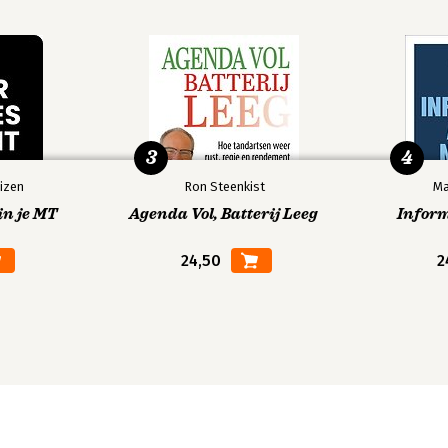
3
4
izen
Ron Steenkist
Ma
in je MT
Agenda Vol, Batterij Leeg
Infor
24,50
2