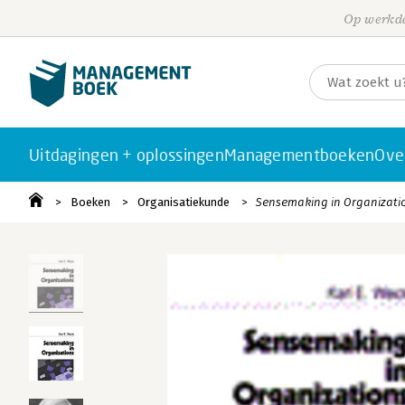
Op werkda
Uitdagingen + oplossingen
Managementboeken
Ove
Boeken
Organisatiekunde
Sensemaking in Organizati