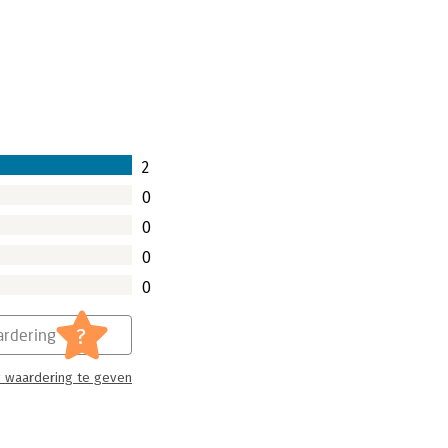
2
0
0
0
0
?
rdering
 waardering te geven