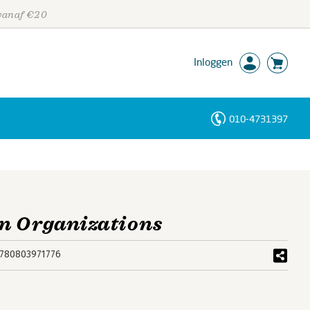
 vanaf €20
Inloggen
010-4731397
Personen
Trefwoorden
n Organizations
780803971776