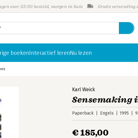
gen voor 23:00 besteld, morgen in huis
Gratis verzending
rige boeken
Interactief leren
Nu lezen
ons
Karl Weick
Sensemaking i
Paperback
Engels
1995
9
€ 185,00