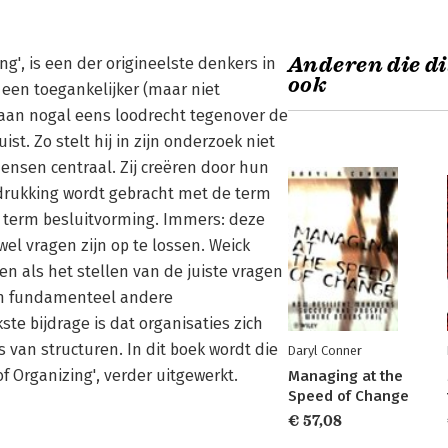
Anderen die di
ng', is een der origineelste denkers in
ook
 een toegankelijker (maar niet
staan nogal eens loodrecht tegenover de
t. Zo stelt hij in zijn onderzoek niet
nsen centraal. Zij creëren door hun
tdrukking wordt gebracht met de term
de term besluitvorming. Immers: deze
el vragen zijn op te lossen. Weick
n als het stellen van de juiste vragen
een fundamenteel andere
ste bijdrage is dat organisaties zich
van structuren. In dit boek wordt die
Daryl Conner
f Organizing', verder uitgewerkt.
Managing at the
Speed of Change
€ 57,08