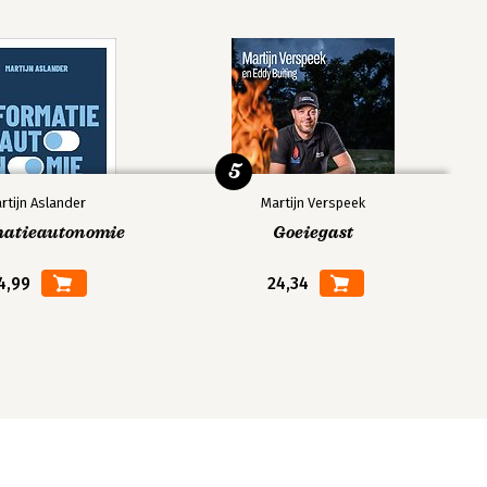
5
rtijn Aslander
Martijn Verspeek
matieautonomie
Goeiegast
4,99
24,34