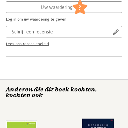
Serie:
AI for Everything
?
Uw waardering
Log in om uw waardering te geven
Schrijf een recensie
Lees ons recensiebeleid
Anderen die dit boek kochten,
kochten ook