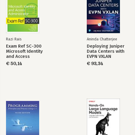
Razi Rais
Aninda Chatterjee
Exam Ref SC-300
Deploying Juniper
Microsoft Identity
Data Centers with
and Access
EVPN VXLAN
Administrator
€ 50,14
€ 93,34