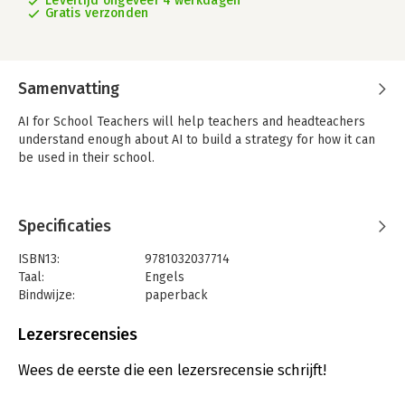
Levertijd ongeveer 4 werkdagen
Gratis verzonden
Samenvatting
AI for School Teachers will help teachers and headteachers
understand enough about AI to build a strategy for how it can
be used in their school.
Specificaties
ISBN13:
9781032037714
Taal:
Engels
Bindwijze:
paperback
Aantal pagina's:
132
Uitgever:
Taylor & Francis
Lezersrecensies
Druk:
1
Verschijningsdatum:
12-10-2024
Wees de eerste die een lezersrecensie schrijft!
Hoofdrubriek:
Computer en informatica