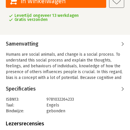
In winkelwagen
Levertijd ongeveer 13 werkdagen
Gratis verzonden
Samenvatting
Humans are social animals, and change is a social process. To
understand this social process and explain the thoughts,
feelings, and behaviours of individuals, knowledge of how the
presence of others influences people is crucial. In this regard,
bias is a concept with a lot of potential. Because cognitive and
social biases influence human thinking, feelings, and behaviour,
Specificaties
these provide insights and knowledge that are helpful, if not
essential, for the field of organizational behaviour and change
ISBN13:
9781032264233
management. The preceding statements may seem obvious
Taal:
Engels
and self-evident, but practice as well as science show that they
Bindwijze:
gebonden
are neither. Organizational Behaviour and Change Management:
Aantal pagina's:
264
The Impact of Cognitive and Social Bias aims at unleashing the
Uitgever:
Taylor & Francis
Lezersrecensies
potential of cognitive and social biases to develop a more
Druk:
1
effective change management theory and practice. To do so, we