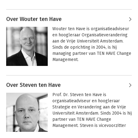
organisatie.
Andere boeken door Maarten
Hendriks
Over Wouter ten Have
De irrationele
Gedragsverandering
Wouter ten Have is organisatieadviseur 
organisatie
vanuit
en hoogleraar Organisatieverandering 
kwetsbaarheid
aan de Vrije Universiteit Amsterdam. 
Sinds de oprichting in 2004, is hij 
managing partner van TEN HAVE Change 
Management.

Na afronding van zijn studie 
Andere boeken door Wouter ten
Bedrijfskundige Economie 
Have
Over Steven ten Have
(afstudeerrichtingen Organisatiekunde 
en Bedrijfspsychologie) aan de Vrije 
Prof. Dr. Steven ten Have is 
Universiteit Amsterdam trad Wouter in 
De irrationele
De irrationele
organisatieadviseur en hoogleraar 
organisatie
organisatie
dienst bij Berenschot, waar hij

Strategie en Verandering aan de Vrije 
als laatste de functie van lid van de 
Universiteit Amsterdam. Sinds 2004 is hij 
groepsdirectie vervulde. Wouter is ook 
partner van TEN HAVE Change 
actief als toezichthouder.

De irrationele
Management. Steven is vicevoorzitter 
Bekijk alle boeken
organisatie
van RvC van ABN AMRO. Daarnaast is hij 
Hij is lid van de raad van toezicht van 
kroonlid van de Onderwijsraad en raad-