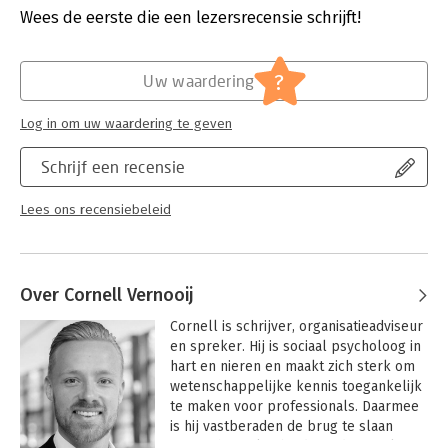
Verschijningsdatum:
20-9-2023
Wees de eerste die een lezersrecensie schrijft!
analysed and assessed thousands of scientific articles. The
most prominent biases are structured by using a practical and
Hoofdrubriek:
Mens en maatschappij
comprehensible framework based on five core social motives
Serie:
Routledge Studies in Organizational
?
(belonging, understanding, controlling, trusting, and self-
Uw waardering
Change & Development
enhancing). With its evidence-based, systematic, and integrative
approach, this book provides scientists and practitioners in the
Log in om uw waardering te geven
field of organizational behaviour and change management with
the best-available evidence, linking biases to organizational
Schrijf een recensie
behaviour and change and further enriching the field of change
management.
Lees ons recensiebeleid
Over Cornell Vernooij
Cornell is schrijver, organisatieadviseur 
en spreker. Hij is sociaal psycholoog in 
hart en nieren en maakt zich sterk om 
wetenschappelijke kennis toegankelijk 
te maken voor professionals. Daarmee 
is hij vastberaden de brug te slaan 
tussen het vakgebied van de sociale 