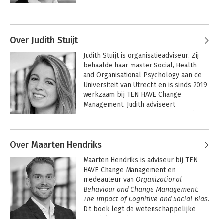
psychologie en de praktijk van 
Andere boeken door Cornell
organisaties en verandering. Hij doet dit 
Vernooij
via zijn boeken, workshops en lezingen.

Over Judith Stuijt
Cornell Vernooij is adviseur bij TEN 
Judith Stuijt is organisatieadviseur. Zij 
HAVE Change Management en auteur 
behaalde haar master Social, Health 
van 
Organizational Behaviour and 
and Organisational Psychology aan de 
Change Management
: 
The Impact of 
Universiteit van Utrecht en is sinds 2019 
Cognitive and Social Bias
. Dit boek legt 
werkzaam bij TEN HAVE Change 
de wetenschappelijke grondslag onder 
Management. Judith adviseert 
zijn nieuwste boek 'De irrationele 
organisaties over strategie-, verander-, 
organisatie'.
organisatie-inrichtings-, en 
Andere boeken door Judith Stuijt
gedragsvraagstukken.
Over Maarten Hendriks
De irrationele
De irrationele
Maarten Hendriks is adviseur bij TEN 
organisatie
organisatie
HAVE Change Management en 
medeauteur van 
Organizational 
Behaviour and Change Management: 
The Impact of Cognitive and Social Bias
. 
Bekijk alle boeken
Dit boek legt de wetenschappelijke 
grondslag onder De irrationele 