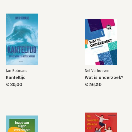
Bekijk alle boeken
Verandermanagement
Verandermanagement
veranderd
veranderd
Jan Rotmans
Nel Verhoeven
Bekijk alle boeken
Kanteltijd
Wat is onderzoek?
€ 30,00
€ 56,50