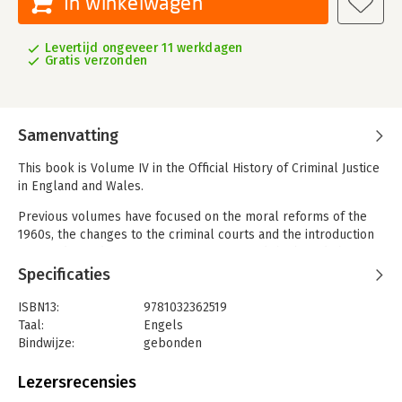
In winkelwagen
Levertijd ongeveer 11 werkdagen
Gratis verzonden
Samenvatting
This book is Volume IV in the Official History of Criminal Justice
in England and Wales.
Previous volumes have focused on the moral reforms of the
1960s, the changes to the criminal courts and the introduction
of an independent prosecution service, and the broad shifts in
penal policy that have taken place in the post-war era. This
Specificaties
volume examines the changing politics of law and order,
charting the gradual shift toward greater political conflict and
ISBN13:
9781032362519
dispute. Until the early 1970s law and order rarely occupied a
Taal:
Engels
privileged place in political debate. From that point this began
Bindwijze:
gebonden
to change with, initially, the Conservatives utilising crime and
Aantal pagina's:
332
penal policy as a means of distinguishing themselves from
Uitgever:
Taylor & Francis
Lezersrecensies
their opponents. This volume charts these changes in the
Druk:
1