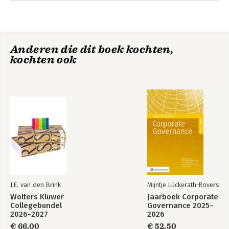
4. Talking Tough: Law and Order Politics, 1979-1992
5. British Politics of Law and Order, 1992-1997: Walking the
Walk
Part Two: Explaining the Trends
Anderen die dit boek kochten,
6. Leaving the Past Behind
kochten ook
7. Pressure-Group and Interest-Group Politics
8. Matters of Scandal and Concern
9. Conclusion
Part Three
10. Postscript: Law and Order Politics 1997-2010
J.E. van den Brink
Mijntje Lückerath-Rovers
Wolters Kluwer
Jaarboek Corporate
Collegebundel
Governance 2025-
2026-2027
2026
€ 66,00
€ 52,50