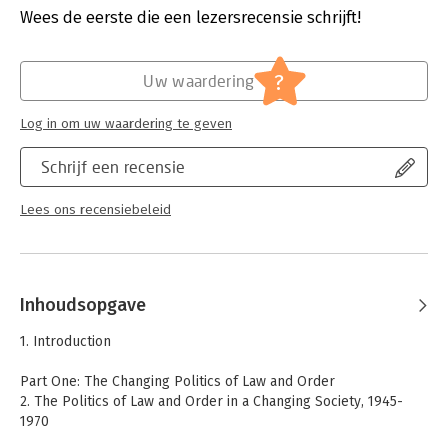
politics of law and order and examines the rise in the
Verschijningsdatum:
29-11-2022
Wees de eerste die een lezersrecensie schrijft!
temperature of political debate around such issues as the
Labour Party markedly shifted its direction in the 1990s.
Hoofdrubriek:
Juridisch
Jongbloed:
Strafrecht - Criminologie
?
Uw waardering
This book will be of interest to students of British political
Serie:
Government Official History Series
history, criminology and sociology.
Log in om uw waardering te geven
Schrijf een recensie
Lees ons recensiebeleid
Inhoudsopgave
1. Introduction
Part One: The Changing Politics of Law and Order
2. The Politics of Law and Order in a Changing Society, 1945-
1970
3. The Rise of Law and Order Politics, 1970-1979