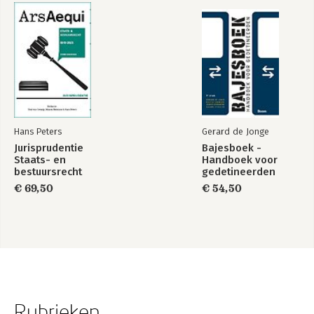
Hans Peters
Gerard de Jonge
Jurisprudentie
Bajesboek -
Staats- en
Handboek voor
bestuursrecht
gedetineerden
1849-2025
€ 69,50
€ 54,50
Rubrieken