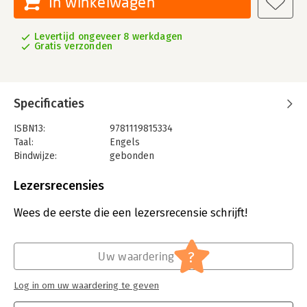
In winkelwagen
Levertijd ongeveer 8 werkdagen
Gratis verzonden
Specificaties
ISBN13:
9781119815334
Taal:
Engels
Bindwijze:
gebonden
Aantal pagina's:
368
Uitgever:
John Wiley & Sons
Lezersrecensies
Verschijningsdatum:
13-6-2022
Wees de eerste die een lezersrecensie schrijft!
Hoofdrubriek:
Reclame en verkoop
?
Uw waardering
Log in om uw waardering te geven