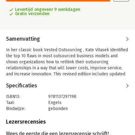
Levertijd ongeveer 9 werkdagen
Gratis verzonden
Samenvatting
In her classic book Vested Outsourcing , Kate Vitasek identified
the top 10 flaws in most outsourced business models and
shows organizations how to rethink their outsourcing
relationships in a way that will lower costs, improve service,
and increase innovation. This revised edition includes updated
case studies and a new chapter based on Dell.
Specificaties
ISBN13:
9781137297198
Taal:
Engels
Bindwijze:
gebonden
Uitgever:
Palgrave Macmillan
Druk:
2
Lezersrecensies
Verschijningsdatum:
18-4-2013
Wees de eerste die een lezersrecensie schrijft!