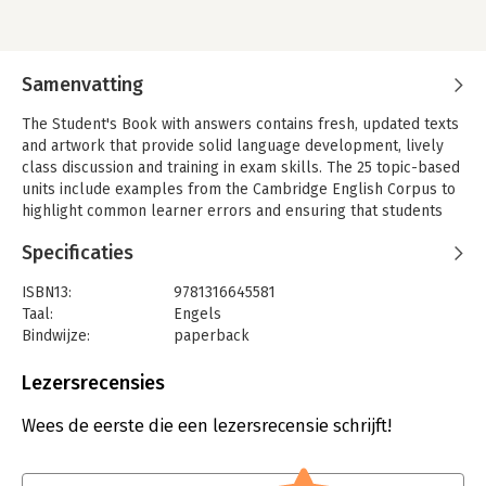
Samenvatting
The Student's Book with answers contains fresh, updated texts
and artwork that provide solid language development, lively
class discussion and training in exam skills. The 25 topic-based
units include examples from the Cambridge English Corpus to
highlight common learner errors and ensuring that students
are learning the most up-to-date and useful language required
Specificaties
at this level. The interactive CD-ROM provides comprehensive
extra practice of the language and topics covered in the book.
ISBN13:
9781316645581
Class Audio CDs containing the recordings for the listening
Taal:
Engels
exercises are available separately.
Bindwijze:
paperback
Aantal pagina's:
232
Uitgever:
Cambridge University Press
Lezersrecensies
Verschijningsdatum:
29-9-2016
Wees de eerste die een lezersrecensie schrijft!
Hoofdrubriek:
Woordenboeken en taal
Serie:
Objective