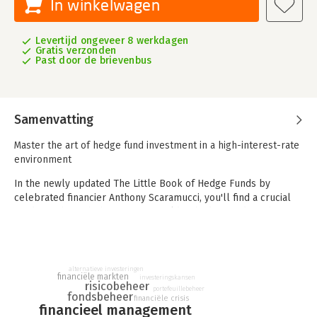
In winkelwagen
Levertijd ongeveer 8 werkdagen
Gratis verzonden
Past door de brievenbus
Samenvatting
Master the art of hedge fund investment in a high-interest-rate
environment
In the newly updated The Little Book of Hedge Funds by
celebrated financier Anthony Scaramucci, you'll find a crucial
roadmap through the intricate world of hedge funds in the
aftermath of significant financial shifts. Scaramucci breaks
down complex investment strategies into understandable
insights, adapting to the high-stakes environment of post-2008
and post-Covid economics. This edition is tailored for anyone
alternatieve investeringen
financiële markten
investeringskansen
aiming to grasp the pivotal changes and seize investment
risicobeheer
portefeuillebeheer
fondsbeheer
opportunities in the evolving landscape of hedge funds.
financiële crisis
financieel management