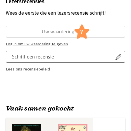
Uitgever:
Little, Brown Book Group
Lezersrecensies
Verschijningsdatum:
11-2-2022
Wees de eerste die een lezersrecensie schrijft!
Hoofdrubriek:
Literatuur en romans
,
Thrillers en
spanning
?
Uw waardering
Log in om uw waardering te geven
Schrijf een recensie
Lees ons recensiebeleid
Vaak samen gekocht