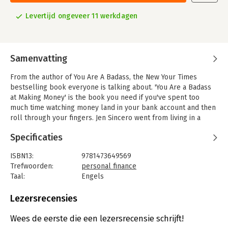
Levertijd ongeveer 11 werkdagen
Samenvatting
From the author of You Are A Badass, the New Your Times
bestselling book everyone is talking about. 'You Are a Badass
at Making Money' is the book you need if you've spent too
much time watching money land in your bank account and then
roll through your fingers. Jen Sincero went from living in a
converted garage to traveling the world in 5-star luxury in a
Specificaties
matter of years, and knows all too well the layers of BS one
can get wrapped up in around money, as well as what it takes
ISBN13:
9781473649569
to dig your way out.
Trefwoorden:
personal finance
In this funny, fascinating and practical book she goes in-depth
Taal:
Engels
on how powerful our thoughts are and how our bank accounts
Bindwijze:
paperback
are mirrors for our beliefs about money. YOU ARE A BADASS AT
Aantal pagina's:
269
Lezersrecensies
MAKING MONEY combines laugh out loud comedy with life-
Uitgever:
John Murray
changing concepts, all boiled down into manageable, bite-
Druk:
1
Wees de eerste die een lezersrecensie schrijft!
sized tips so that YOU can put them into practice and get life
Verschijningsdatum:
13-2-2017