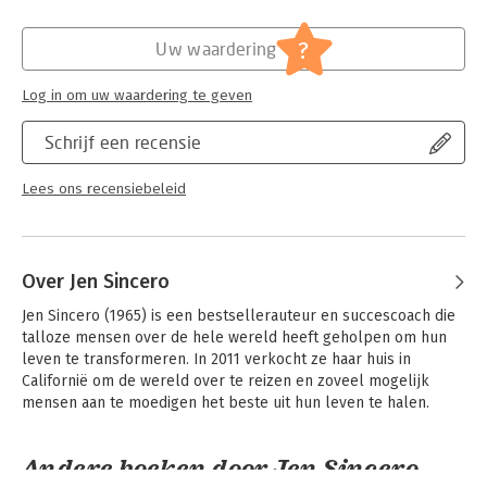
changing results.
Hoofdrubriek:
Personal finance
?
Uw waardering
Log in om uw waardering te geven
Schrijf een recensie
Lees ons recensiebeleid
Over Jen Sincero
Jen Sincero (1965) is een bestsellerauteur en succescoach die 
talloze mensen over de hele wereld heeft geholpen om hun 
leven te transformeren. In 2011 verkocht ze haar huis in 
Californië om de wereld over te reizen en zoveel mogelijk 
mensen aan te moedigen het beste uit hun leven te halen.
Andere boeken door Jen Sincero