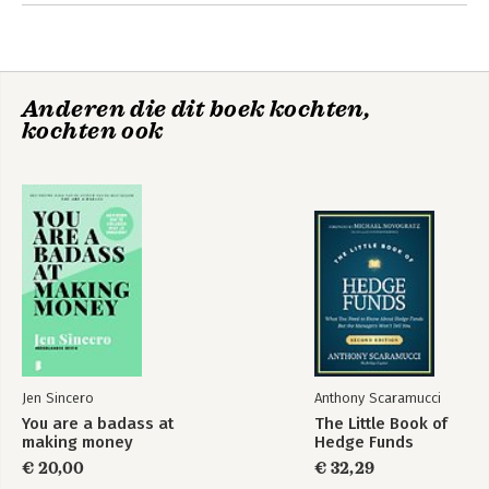
Anderen die dit boek kochten,
kochten ook
You are a badass
Badass Habits
(Nederlandse
editie)
Jen Sincero
Anthony Scaramucci
You are a badass at
The Little Book of
making money
Hedge Funds
€ 20,00
€ 32,29