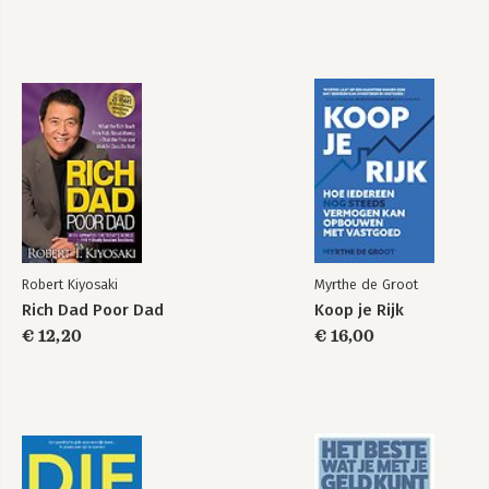
You are a badass at
making money
Bekijk alle boeken
Robert Kiyosaki
Myrthe de Groot
Rich Dad Poor Dad
Koop je Rijk
€ 12,20
€ 16,00