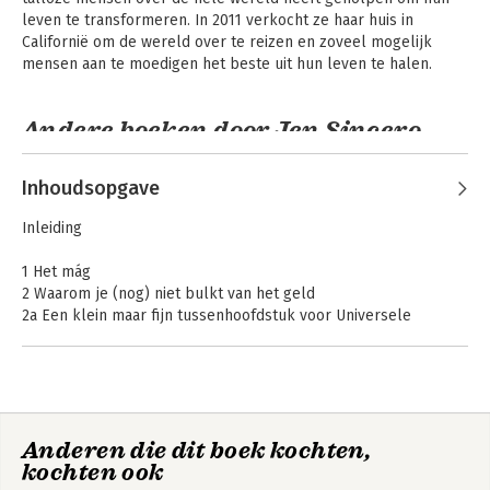
leven te transformeren. In 2011 verkocht ze haar huis in 
Californië om de wereld over te reizen en zoveel mogelijk 
mensen aan te moedigen het beste uit hun leven te halen.
Andere boeken door Jen Sincero
Inhoudsopgave
Inleiding
1 Het mág
2 Waarom je (nog) niet bulkt van het geld
2a Een klein maar fijn tussenhoofdstuk voor Universele
Intelligentie
3 Laat zien dat geld!
4 Jezelf betrappen (best practices)
5 Laat je hart brullen
You are a badass
Badass Habits
(Nederlandse
6 Je brein als pinautomaat
editie)
Anderen die dit boek kochten,
7 Geloof en dankbaarheid
kochten ook
8 Trefzeker optreden: de keuze der kampioenen