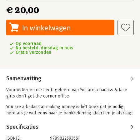
€ 20,00
In winkelwagen
Op voorraad
Nu besteld, dinsdag in huis
Gratis verzonden
Samenvatting
Voor iedereen die heeft geleerd van You are a badass & Nice
girls don’t get the corner office
You are a badass at making money is hét boek dat je nodig
hebt als je wel eens naar je bankrekening staart en je afvraagt
hoe al het geld dat binnenkomt zo snel weer door je vingers
glipt. Jen Sincero zegt dat haar money mindset het
Specificaties
allergrootste verschil heeft gemaakt: ze dacht altijd dat ze niet
met geld om kon gaan, maar dat veranderde allemaal toen ze
ISBN13:
9789022593561