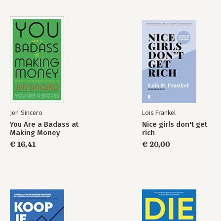
9 Upgraden
10 En dan nu een paar woorden van mijn boekhouder…
11 Innerlijke rijkdom
12 Volhouden
13 Verandering komt nooit alleen
Dankwoord
Jen Sincero
Lois Frankel
You Are a Badass at
You Are a Badass at
Nice girls don't get
Making Money
Making Money
rich
€ 16,41
€ 20,00
Bekijk alle boeken