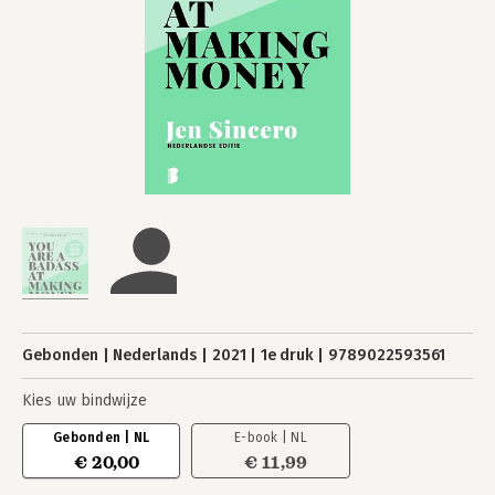
Gebonden
Nederlands
2021
1e druk
9789022593561
Kies uw bindwijze
Gebonden | NL
E-book | NL
€ 20,00
€ 11,99